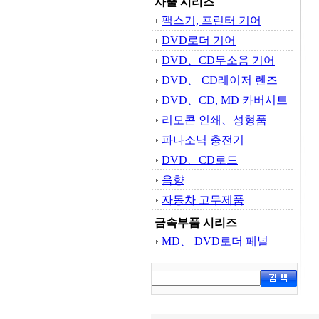
사출 시리즈
팩스기, 프린터 기어
DVD로더 기어
DVD、CD무소음 기어
DVD、 CD레이저 렌즈
DVD、CD, MD 카버시트
리모콘 인쇄、성형품
파나소닉 충전기
DVD、CD로드
음향
자동차 고무제품
금속부품 시리즈
MD、 DVD로더 페널