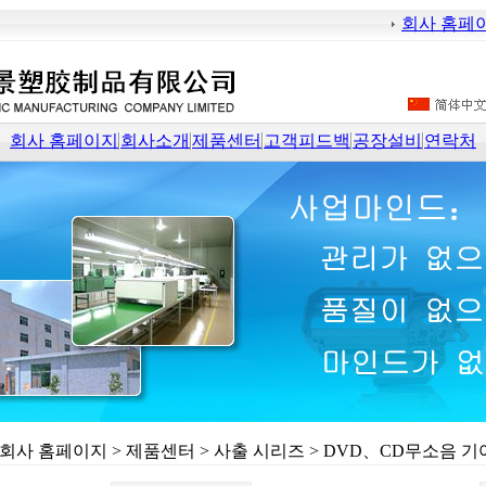
회사 홈페
회사 홈페이지
회사소개
제품센터
고객피드백
공장설비
연락처
회사 홈페이지
>
제품센터
>
사출 시리즈
> DVD、CD무소음 