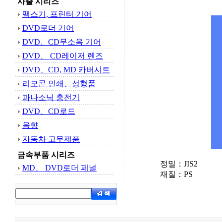
사출 시리즈
팩스기, 프린터 기어
DVD로더 기어
DVD、CD무소음 기어
DVD、 CD레이저 렌즈
DVD、CD, MD 카버시트
리모콘 인쇄、성형품
파나소닉 충전기
DVD、CD로드
음향
자동차 고무제품
금속부품 시리즈
정밀：JIS2
MD、 DVD로더 페널
재질：PS